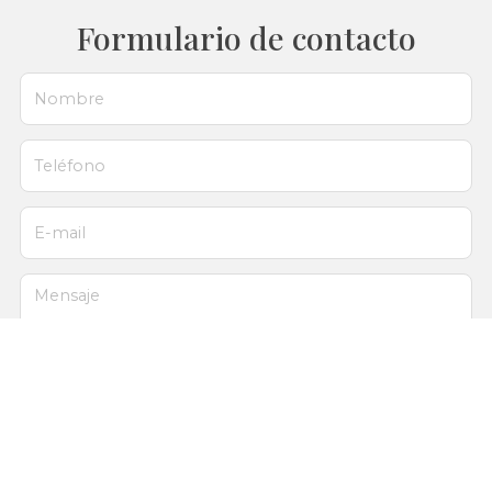
Formulario de contacto
Nombre
Teléfono
E-mail
Mensaje
El
titular de la página
informa que los datos de este formulario serán
tratados para ofrecerle la información solicitada, siendo la base legal del
tratamiento el consentimiento otorgado por el usuario. No se cederán datos
a terceros. Puede ejercer los derechos como se explica en la
Política de
Privacidad
.