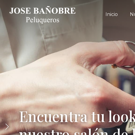
Inicio
N