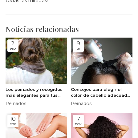
todas las miradas!
Noticias relacionadas
2
9
sep
jun
Los peinados y recogidos
Consejos para elegir el
más elegantes para tus
color de cabello adecuado
eventos de otoño
según tu tono de piel
Peinados
Peinados
10
7
ene
nov